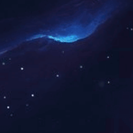
城市化进程促使越来越多的智能楼宇、高端写字楼的涌现，针对大厦人
一管理，帮助投资方、物业管理方建设一个安全舒适，服务功能齐全，
应用场景
适用于车站、区间变电所、停车场、车辆段处主要设备管理用房
地铁作为城市公共交通的主要组成部分，肩负着快速、有效、安全的人
轨系统正常、安全的运营。
应用场景