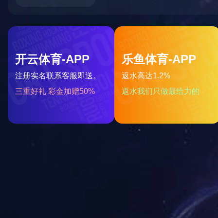
联系方式
在线留言
PREV

NEXT

您现在的位置：
华体会手机网页版-华体会(中国)
/
解决方案
智能停车场
城市综合体
智能大厦
城市轨道交通
LED显示屏
应用场景
适用于大型超市、文化场馆、CBD中心区等规范性建设的停车场