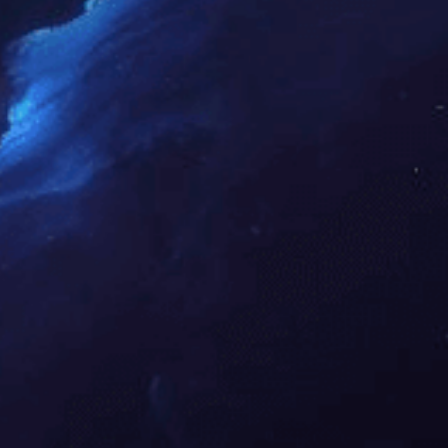
何快捷地在停车场内找到一个空车位停泊，同时如何方便地寻找爱车停
、系统零散的现状和业务管理的需要，构建易卡通综合管理平台，涵盖门
投资带来最大效益。