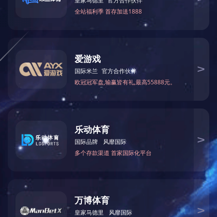
人才理念
招聘信息
联系我们

联系方式
在线留言
PREV

NEXT

您现在的位置：
华体会手机网页版-华体会(中国)
/
联系方式
全部分类


合作咨询
联系方式