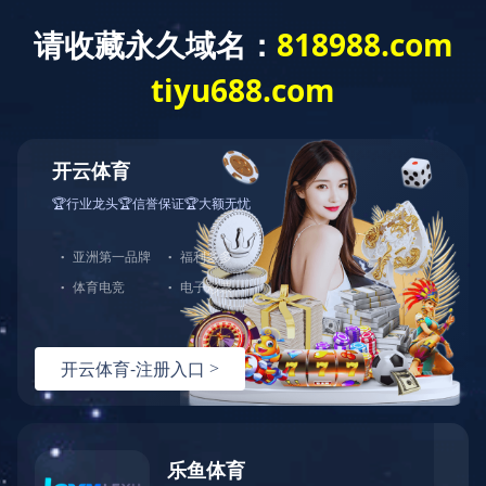
华体会手机网页版
150 8598 8761
华体会手机网页版-华体会(中国)
关于我们
公司简介
华体会手机网页版
荣誉资质
产品中心
智能安防领域
信息发布系统
远程会议系统
LED显示屏
案例展示
新闻资讯
华体会手机网页版
华体会手机网页版-华体会(中国)
通知
公告
服务中心
服务理念
售后服务