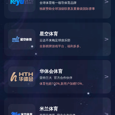
解决方案
人才招聘
人才理念
招聘信息
联系我们
联系方式
在线留言

导航
华体会手机网页版-华体会(中国)
关于我们

公司简介
华体会手机网页版
荣誉资质
产品中心

智能安防领域
信息发布系统
远程会议系统
LED显示屏
案例展示
新闻资讯

华体会手机网页版
华体会手机网页版-华体会(中国)
通知
公告
服务中心

服务理念
售后服务
解决方案
人才招聘
