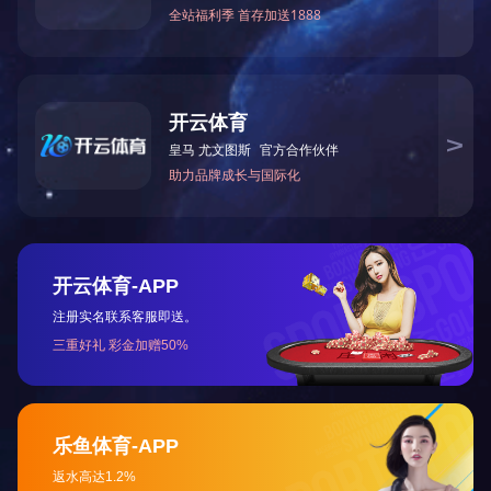
概要:
概要:
详情
CONTACT INFORMATION
联系方式
贵州省贵阳市观山湖区观山西路乾图中心广场A栋一单元17—4
15085988761
18984065526
643339550@qq.com
OFFICIAL ACCOUNTS
公众号
欢迎关注公众号