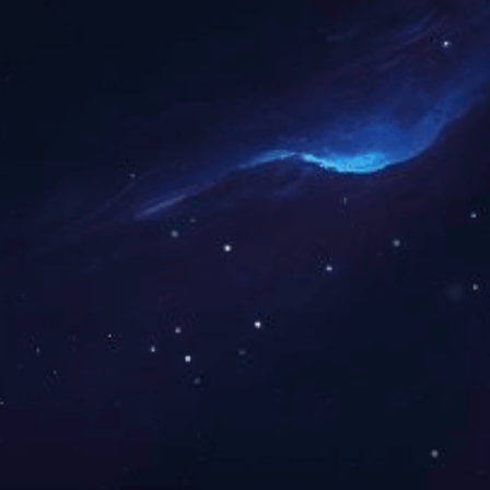
描述：
*
留言内容：
姓名：
性别：
男
女
手机：
电话：
邮箱：
*
验证码：
提交
CONTACT INFORMATION