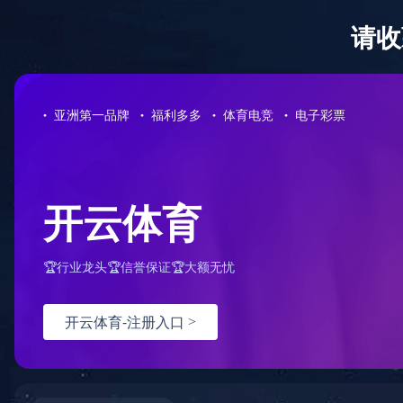
华体会手机网页版
150 8598 8761
华体会手机网页版-华体会(中国)
关于我们
公司简介
华体会手机网页版
荣誉资质
产品中心
智能安防领域
信息发布系统
远程会议系统
LED显示屏
案例展示
新闻资讯
华体会手机网页版
华体会手机网页版-华体会(中国)
通知
服务中心
服务理念
售后服务
解决方案