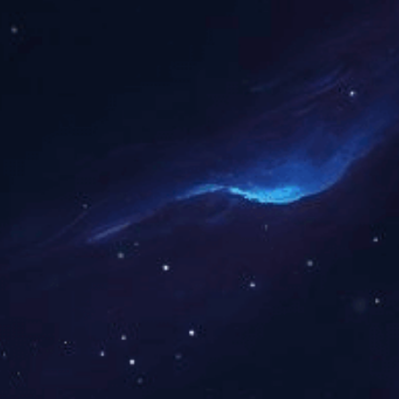
门禁系统
消费系统
巡更系统
智能充电桩
智能门锁
酒店锁
信息发布系统
远程会议系统
LED显示器
信息发布系统